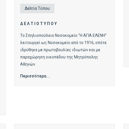
Δελτία Τύπου
Δ Ε Λ Τ Ι Ο Τ Υ Π Ο Υ
Το Σπηλιοπούλειο Νοσοκομείο “Η ΑΓΙΑ ΕΛΕΝΗ”
λειτουργεί ως Νοσοκομείο από το 1916, οπότε
ιδρύθηκε με πρωτοβουλίες ιδιωτών και με
παραχώρηση οικοπέδου της Μητρόπολης
Αθηνών.
Περισσότερα...