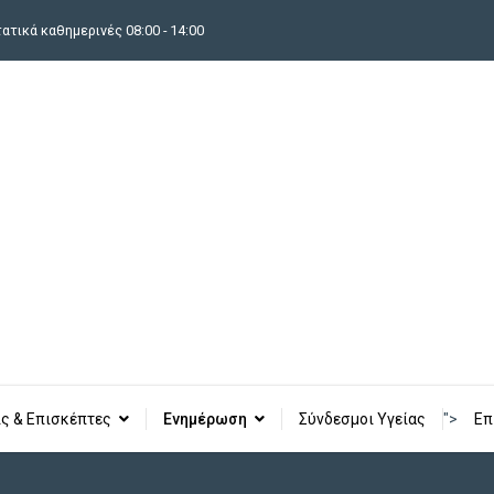
τικά καθημερινές 08:00 - 14:00
ς & Επισκέπτες
Ενημέρωση
Σύνδεσμοι Υγείας
">
Επ