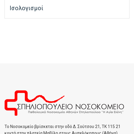
Ισολογισμοί
To Noσοκομείο βρίσκεται στην οδό Δ. Σούτσου 21, ΤΚ 115 21
κοντά στην πλατεία Μαβίλη στους Αμπελόκηπους (Αθήνα)