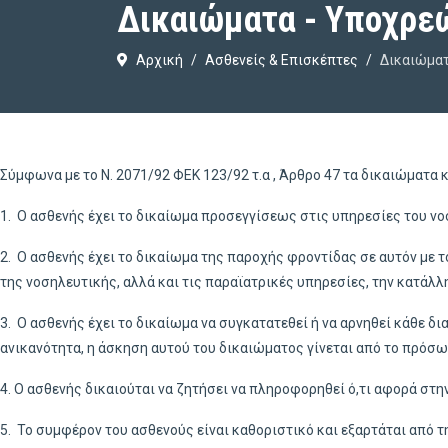
Δικαιώματα - Υποχρε
Αρχική
Ασθενείς & Επισκέπτες
Δικαιώματ
Σύμφωνα με το Ν. 2071/92 ΦΕΚ 123/92 τ.α , Άρθρο 47 τα δικαιώματα 
1. Ο ασθενής έχει το δικαίωμα προσεγγίσεως στις υπηρεσίες του νοσ
2. Ο ασθενής έχει το δικαίωμα της παροχής φροντίδας σε αυτόν με τ
της νοσηλευτικής, αλλά και τις παραϊατρικές υπηρεσίες, την κατάλλ
3. Ο ασθενής έχει το δικαίωμα να συγκατατεθεί ή να αρνηθεί κάθε δ
ανικανότητα, η άσκηση αυτού του δικαιώματος γίνεται από το πρόσωπ
4. Ο ασθενής δικαιούται να ζητήσει να πληροφορηθεί ό,τι αφορά στη
5. Το συμφέρον του ασθενούς είναι καθοριστικό και εξαρτάται από 