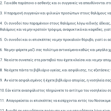
2. Για κάθε παράπονο ο ασθενής και οι συγγενείς να απευθύνονται σ
3. Η παραμονή συγγενών και φιλικών προσώπων στους θαλάμους να εί
4. Οι συνοδοί που παραμένουν στους θαλάμους λόγω ειδικής άδειας,
θαλάμους και να μην κρατούν τρόφιμα, αναψυκτικά και καφέδες, γιατ
5. Οι συνοδοί και οι επισκέπτες να μην προκαλούν θόρυβο, γιατί οι α
6. Να μην φέρετε μαζί σας πολύτιμα αντικείμενα καθώς και μεγάλα 
7. Να είστε συνεπείς στα ραντεβού που έχετε κλείσει και να μην απ
8. Να έχετε πάντα το βιβλιάριο υγείας, και ασφάλισης, τις εξετάσεις
9. Αν είστε ασφαλισμένος ή έχετε βιβλιάριο απορίας, η νοσηλεία σα
10. Εάν είστε ανασφάλιστος πληρώνετε το αντίτιμο του νοσηλείου σα
11. Απαγορεύεται οι επισκέπτες να εισέρχονται εντός του Νοσοκομε
12. Αμοιβή σε οποιοδήποτε πρόσωπο και για οποιοδήποτε λόγο είναι