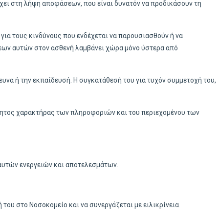
χει στη λήψη αποφάσεων, που είναι δυνατόν να προδικάσουν τη
για τους κινδύνους που ενδέχεται να παρουσιασθούν ή να
ων αυτών στον ασθενή λαμβάνει χώρα μόνο ύστερα από
ευνα ή την εκπαίδευσή. Η συγκατάθεσή του για τυχόν συμμετοχή του,
όρρητος χαρακτήρας των πληροφοριών και του περιεχομένου των
’ αυτών ενεργειών και αποτελεσμάτων.
του στο Νοσοκομείο και να συνεργάζεται με ειλικρίνεια.