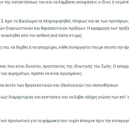
 της καταστάσεως του και να λαμβάνει αποφάσεις ο ίδιος ή να μετέ
3, έχει το Δικαίωμα να πληροφορηθεί, πλήρως και εκ των προτέρων, 
ών διαγνωστικών και θεραπευτικών πράξεων. Η εφαρμογή των πράξε
 ανακληθεί από τον ασθενή ανά πάσα στιγμή.
του, να δεχθεί ή να απορρίψει, κάθε συνεργασία του με σκοπό την έρ
θήκες που είναι δυνατόν, προστασίας της ιδιωτικής του ζωής. Ο απ
αι ευρημάτων, πρέπει να είναι εγγυημένος.
 σε αυτόν των θρησκευτικών και ιδεολογικών του πεποιθήσεων.
οδίως διαμαρτυρίες και ενστάσεις και να λάβει πλήρη γνώση των επ\
ικό προσωπικό για τα φάρμακα που τυχόν έπαιρνε πριν την εισαγωγή 