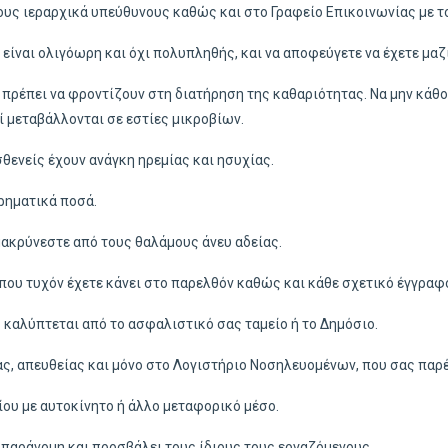
τους ιεραρχικά υπεύθυνους καθώς και στo Γραφείο Επικοινωνίας με τ
ναι ολιγόωρη και όχι πολυπληθής, και να αποφεύγετε να έχετε μαζί
 πρέπει να φροντίζουν στη διατήρηση της καθαριότητας. Να μην κάθ
ί μεταβάλλονται σε εστίες μικροβίων.
σθενείς έχουν ανάγκη ηρεμίας και ησυχίας.
χρηματικά ποσά.
ομακρύνεστε από τους θαλάμους άνευ αδείας.
 που τυχόν έχετε κάνει στο παρελθόν καθώς και κάθε σχετικό έγγραφο 
ς καλύπτεται από το ασφαλιστικό σας ταμείο ή το Δημόσιο.
ς, απευθείας και μόνο στο Λογιστήριο Νοσηλευομένων, που σας παρέχ
ίου με αυτοκίνητο ή άλλο μεταφορικό μέσο.
 παράνομη και προσβάλει τους ίδιους τους εργαζόμενους.