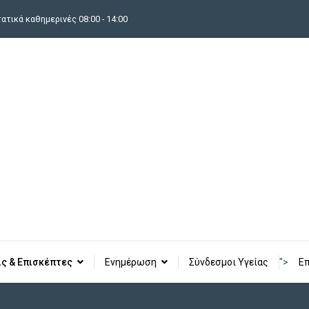
τικά καθημερινές 08:00 - 14:00
ίς & Επισκέπτες
Ενημέρωση
Σύνδεσμοι Υγείας
">
Επ