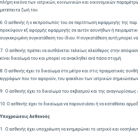
πλήρη εικόνα των ιατρικών, κοινωνικών και οικονομικών παραμέτρων
μετέπειτα ζωή του.
6. Ο ασθενής ή ο εκπρόσωπός του σε περίπτωση εφαρμογής της παρ. 
προκύψουν εξ αφορμής εφαρμογής σε αυτόν ασυνήθων ή πειραματικ
συγκεκριμένη συγκατάθεση του ίδιου. Η συγκατάθεση αυτή μπορεί να
7. Ο ασθενής πρέπει να αισθάνεται τελείως ελεύθερος στην απόφαση 
είναι δικαίωμά του και μπορεί να ανακληθεί ανά πάσα στιγμή.
8. Ο ασθενής έχει το δικαίωμα στο μέτρο και στις πραγματικές συν
εγγράφων που τον αφορούν, του φακέλου των ιατρικών σημειώσεων κ
9. Ο ασθενής έχει το δικαίωμα του σεβασμού και της αναγνωρίσεως
10. Ο ασθενής έχει το δικαίωμα να παρουσιάσει ή να καταθέσει αρμ
Υποχρεώσεις Ασθενούς
1. Ο ασθενής έχει υποχρέωση να ενημερώνει το ιατρικό και νοσηλευτ