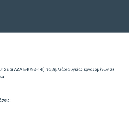
12 και ΑΔΑ Β4ΩΝΘ-14Ι), τα βιβλιάρια υγείας εργαζομένων σε
έα.
άσεις: