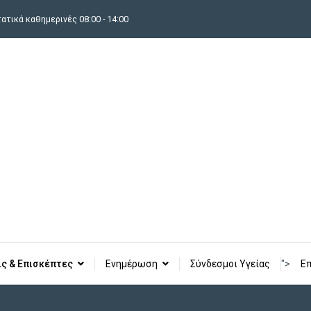
τικά καθημερινές 08:00 - 14:00
ίς & Επισκέπτες
Ενημέρωση
Σύνδεσμοι Υγείας
">
Επ