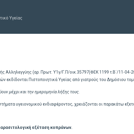
τικό Υγείας
 Αλληλεγγύης (αρ. Πρωτ. Υ1γ/Γ.Π/οικ.35797(ΦΕΚ 1199 τ.Β΄/11-04-20
ών εκδίδονται Πιστοποιητικά Υγείας από γιατρούς του Δημόσιου τομ
χύουν μέχρι και την ημερομηνία λήξης τους.
στήματα υγειονομικού ενδιαφέροντος, χρειάζονται οι παρακάτω εξετ
αρασιτολογική εξέταση κοπράνων.