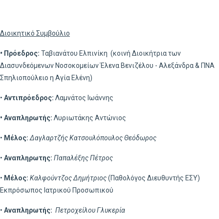
Διοικητικό Συμβούλιο
•
Πρόεδρος:
Ταβιανάτου Ελπινίκη
(κοινή Διοικήτρια των
Διασυνδεόμενων Νοσοκομείων Έλενα Βενιζέλου - Αλεξάνδρα & ΠΝΑ
Σπηλιοπούλειο η Αγία Ελένη)
•
Αντιπρόεδρος:
Λαμνάτος Ιωάννης
• Αναπληρωτής:
Λυριωτάκης Αντώνιος
•
Μέλος:
Δαγλαρτζής Κατσουλόπουλος Θεόδωρος
•
Αναπληρωτης:
Παπαλέξης Πέτρος
•
Μέλος:
Καλφούντζος Δημήτριος
(Παθολόγος Διευθυντής ΕΣΥ)
Εκπρόσωπος Ιατρικού Προσωπικού
•
Αναπληρωτής:
Πετροχείλου Γλυκερία