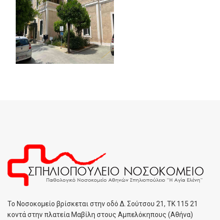
To Noσοκομείο βρίσκεται στην οδό Δ. Σούτσου 21, ΤΚ 115 21
κοντά στην πλατεία Μαβίλη στους Αμπελόκηπους (Αθήνα)