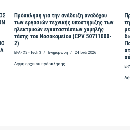
ΟΣ
Πρόσκληση για την ανάδειξη αναδόχου
Πρ
ΩΝ
των εργασιών τεχνικής υποστήριξης των
τη
ηλεκτρικών εγκαταστάσεων χαμηλής
με
τάσης του Νοσοκομείου (CPV 50711000-
δι
ΙΟ
2)
Πα
ΣΑ
σ
EPAFOS - Tech 3
Ενημέρωση
24 Ιουλ 2026
σύ
Λήψη αρχείου
πρόσκλησης
EPA
Λή