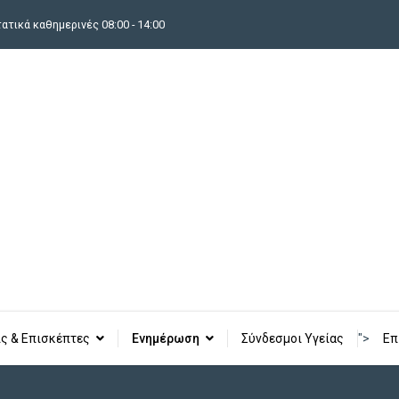
τικά καθημερινές 08:00 - 14:00
ς & Επισκέπτες
Ενημέρωση
Σύνδεσμοι Υγείας
">
Επ