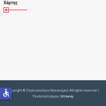
Χάρτης
accessible
Copyright ©️
Σπηλιοπούλειο Νοσοκομείο All rights reserved. |
Υλοποίηση έργου:
Intraway