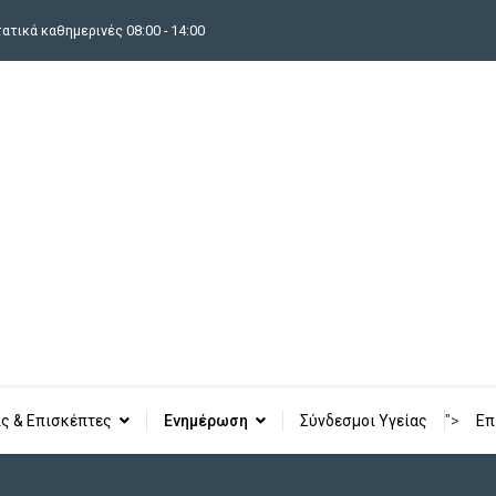
τικά καθημερινές 08:00 - 14:00
ς & Επισκέπτες
Ενημέρωση
Σύνδεσμοι Υγείας
">
Επ