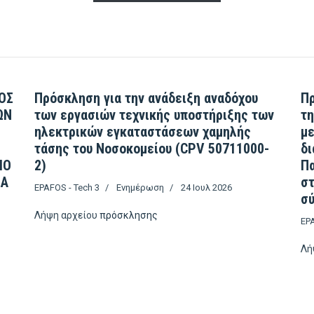
ΟΣ
Πρόσκληση για την ανάδειξη αναδόχου
Πρ
ΩΝ
των εργασιών τεχνικής υποστήριξης των
τη
ηλεκτρικών εγκαταστάσεων χαμηλής
με
τάσης του Νοσοκομείου (CPV 50711000-
δι
ΙΟ
2)
Πα
ΣΑ
σ
EPAFOS - Tech 3
Ενημέρωση
24 Ιουλ 2026
σύ
Λήψη αρχείου
πρόσκλησης
EPA
Λή