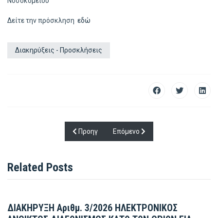
Νοσοκομείου
Δείτε την πρόσκληση
εδώ
Διακηρύξεις - Προσκλήσεις
Προηγούμενο άρθρο: Συνοπτικοί Ετήσιοι Απολ
Επόμενο άρθρο: Διακύρυξη Φύλα
Προηγ
Επόμενο
Related Posts
ΔΙΑΚΗΡΥΞΗ Αριθμ. 3/2026 ΗΛΕΚΤΡΟΝΙΚΟΣ