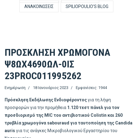
ΑΝΑΚΟΙΝΏΣΕΙΣ
SPILIOPOULIO’S BLOG
ΠΡΟΣΚΛΗΣΗ ΧΡΩΜΟΓΟΝΑ
Ψ8ΩΧ4690ΩΛ-0ΙΣ
23PROC011995262
Ενημέρωση
18 Ιανουάριος 2023
Εμφανίσεις: 1944
Πρόσκληση Εκδήλωσης Ενδιαφέροντος
για τη λήψη
προσφορών για την προμήθεια
1.120 τεστ
πάνελ για τον
προσδιορισμό της
MIC του αντιβιοτικού Colistin και 260
τρυβλία χρωμογόνα sabouraud για ταυτοποίηση της Candida
auris
για τις ανάγκες Μικροβιολογικού Εργαστηρίου του