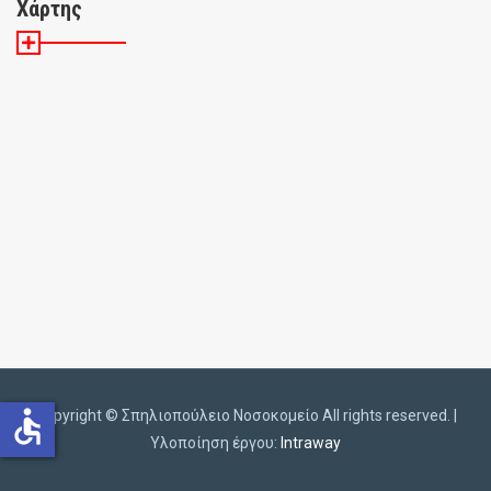
Χάρτης
accessible
Copyright ©️
Σπηλιοπούλειο Νοσοκομείο All rights reserved. |
Υλοποίηση έργου:
Intraway