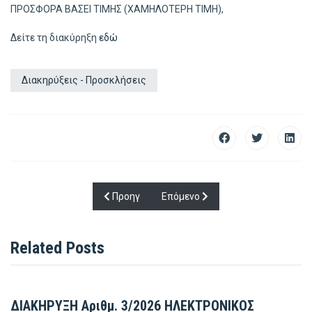
ΠΡΟΣΦΟΡΑ ΒΑΣΕΙ ΤΙΜΗΣ (ΧΑΜΗΛΟΤΕΡΗ ΤΙΜΗ),
Δείτε τη διακύρηξη
εδώ
Διακηρύξεις - Προσκλήσεις
Προηγούμενο άρθρο: ΠΡΟΣΚΛΗΣΗ ΧΡΩΜΟΓΟΝΑ
Επόμενο άρθρο: ΕΝΑΡΞΗ ΛΕΙΤΟΥΡ
Προηγ
Επόμενο
Related Posts
ΔΙΑΚΗΡΥΞΗ Αριθμ. 3/2026 ΗΛΕΚΤΡΟΝΙΚΟΣ