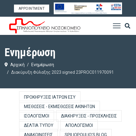
APPOINTMENT
Ενημέρωση
Αρχική
Ενημέρωση
Διακύρυξη Φύλαξης 2023 signed 23PROC011970091
ΠΡΟΚΗΡΎΞΕΙΣ ΙΑΤΡΏΝ ΕΣΥ
ΜΙΣΘΏΣΕΙΣ - ΕΚΜΙΣΘΏΣΕΙΣ ΑΚΙΝΉΤΩΝ
ΙΣΟΛΟΓΙΣΜΟΊ
ΔΙΑΚΗΡΎΞΕΙΣ - ΠΡΟΣΚΛΉΣΕΙΣ
ΔΕΛΤΊΑ ΤΎΠΟΥ
ΑΠΟΛΟΓΙΣΜΟΊ
ΑΝΑΚΟΙΝΏΣΕΙΣ
SPILIOPOULIO’S BLOG