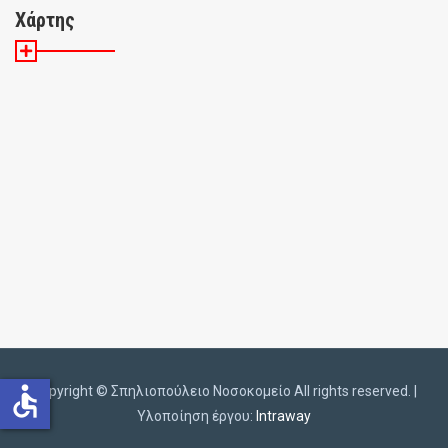
Χάρτης
accessible
Copyright ©️
Σπηλιοπούλειο Νοσοκομείο All rights reserved. |
Υλοποίηση έργου:
Intraway