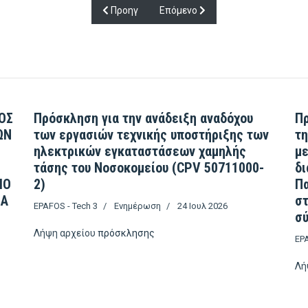
Προηγούμενο άρθρο: ΔΙΑΚΗΡΥΞΗ ΑΡΙΘ. 1/20
Επόμενο άρθρο: ΔΙΑΚΗΡΥΞΗ ΑΡΙΘ
Προηγ
Επόμενο
ΟΣ
Πρόσκληση για την ανάδειξη αναδόχου
Πρ
ΩΝ
των εργασιών τεχνικής υποστήριξης των
τη
ηλεκτρικών εγκαταστάσεων χαμηλής
με
τάσης του Νοσοκομείου (CPV 50711000-
δι
ΙΟ
2)
Πα
ΣΑ
σ
EPAFOS - Tech 3
Ενημέρωση
24 Ιουλ 2026
σύ
Λήψη αρχείου
πρόσκλησης
EPA
Λή