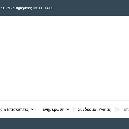
τικά καθημερινές 08:00 - 14:00
ς & Επισκέπτες
Ενημέρωση
Σύνδεσμοι Υγείας
">
Επ