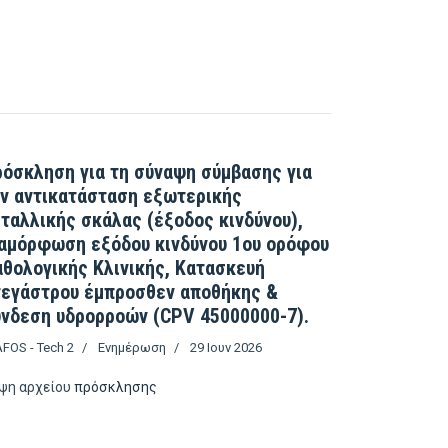
21 ΓΙΑ ΤΗΝ ΑΝΑΘΕΣΗ ΤΩΝ ΕΡΓΑΣΙΩΝ ΚΑΘΑΡΙΟΤΗΤΑΣ ΤΩΝ ΧΩΡΩΝ ΤΟΥ 
. 11/2020 ΓΙΑ ΤΗΝ ΠΡΟΜΗΘΕΙΑ ΓΝΗΣΙΩΝ ΜΕΛΑΝΙΩΝ -ΤΟΝΕΡ (CPV 301
όσκληση για τη σύναψη σύμβασης για
ν αντικατάσταση εξωτερικής
ταλλικής σκάλας (έξοδος κινδύνου),
αμόρφωση εξόδου κινδύνου 1ου ορόφου
θολογικής Κλινικής, Κατασκευή
τεγάστρου έμπροσθεν αποθήκης &
νδεση υδρορροών (CPV 45000000-7).
FOS - Tech 2
Ενημέρωση
29 Ιουν 2026
ψη αρχείου
πρόσκλησης