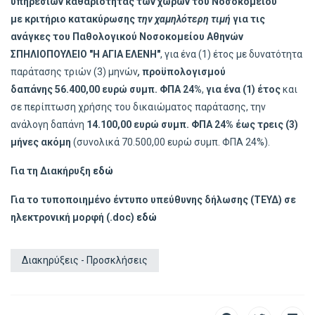
υπηρεσιών καθαριότητας των χώρων του Νοσοκομείου
με
κριτήριο κατακύρωσης
την χαμηλότερη τιμή
για τις
ανάγκες του Παθολογικού Νοσοκομείου Αθηνών
ΣΠΗΛΙΟΠΟΥΛΕΙΟ "Η ΑΓΙΑ ΕΛΕΝΗ"
, για ένα (1) έτος με δυνατότητα
παράτασης τριών (3) μηνών
,
προϋπολογισμού
δαπάνης
56.400,00 ευρώ συμπ. ΦΠΑ 24%
,
για ένα (1) έτος
και
σε περίπτωση χρήσης του δικαιώματος παράτασης, την
ανάλογη δαπάνη
14.100,00 ευρώ συμπ. ΦΠΑ 24% έως τρεις (3)
μήνες ακόμη
(συνολικά 70.500,00 ευρώ συμπ. ΦΠΑ 24%).
Για τη Διακήρυξη
εδώ
Για το τυποποιημένο έντυπο υπεύθυνης δήλωσης (ΤΕΥΔ) σε
ηλεκτρονική μορφή (.doc)
εδώ
Διακηρύξεις - Προσκλήσεις