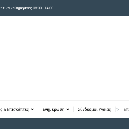
τικά καθημερινές 08:00 - 14:00
ς & Επισκέπτες
Ενημέρωση
Σύνδεσμοι Υγείας
">
Επ