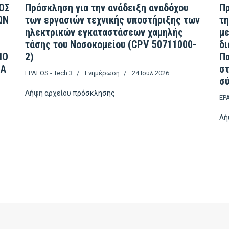
ΟΣ
Πρόσκληση για την ανάδειξη αναδόχου
Πρ
ΩΝ
των εργασιών τεχνικής υποστήριξης των
τη
ηλεκτρικών εγκαταστάσεων χαμηλής
με
τάσης του Νοσοκομείου (CPV 50711000-
δι
ΙΟ
2)
Πα
ΣΑ
σ
EPAFOS - Tech 3
Ενημέρωση
24 Ιουλ 2026
σύ
Λήψη αρχείου
πρόσκλησης
EPA
Λή