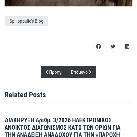
Spiliopoulio’s Blog
Προηγούμενο άρθρο: Ανακαινίσεων συνέχεια…
Επόμενο άρθρο: Η Πρόληψη Σώζε
Προηγ
Επόμενο
Related Posts
ΔΙΑΚΗΡΥΞΗ Αριθμ. 3/2026 ΗΛΕΚΤΡΟΝΙΚΟΣ
ΑΝΟΙΚΤΟΣ ΔΙΑΓΩΝΙΣΜΟΣ ΚΑΤΩ ΤΩΝ ΟΡΙΩΝ ΓΙΑ
ΤΗΝ ΑΝΑΔΕΙΞΗ ΑΝΑΔΟΧΟΥ ΓΙΑ ΤΗΝ «ΠΑΡΟΧΗ