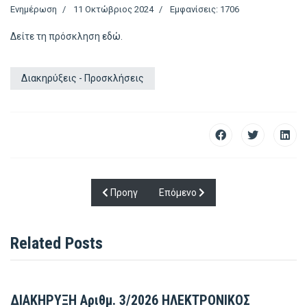
Ενημέρωση
11 Οκτώβριος 2024
Εμφανίσεις: 1706
Δείτε τη πρόσκληση
εδώ
.
Διακηρύξεις - Προσκλήσεις
Προηγούμενο άρθρο: 50o Εκπαιδευτικό Σεμιν
Επόμενο άρθρο: ΔΙΑΚΗΡΥΞΗ Αρι
Προηγ
Επόμενο
Related Posts
ΔΙΑΚΗΡΥΞΗ Αριθμ. 3/2026 ΗΛΕΚΤΡΟΝΙΚΟΣ