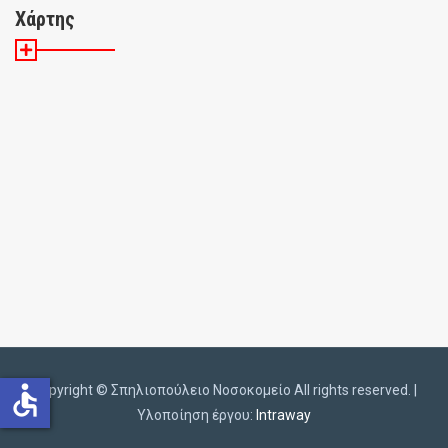
Χάρτης
accessible
Copyright ©️
Σπηλιοπούλειο Νοσοκομείο All rights reserved. |
Υλοποίηση έργου:
Intraway