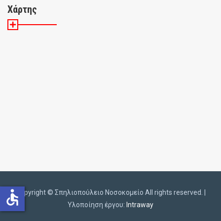
Χάρτης
accessible
Copyright ©️
Σπηλιοπούλειο Νοσοκομείο All rights reserved. |
Υλοποίηση έργου:
Intraway