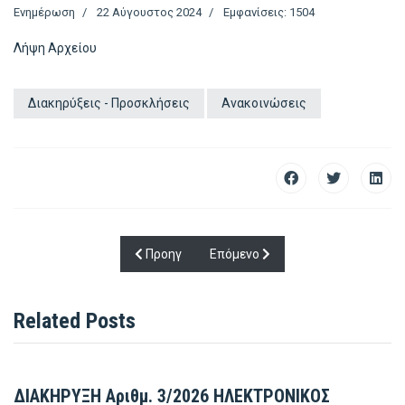
Ενημέρωση
22 Αύγουστος 2024
Εμφανίσεις: 1504
Λήψη Αρχείου
Διακηρύξεις - Προσκλήσεις
Ανακοινώσεις
Προηγούμενο άρθρο: Πρόσκληση Εκδήλωσης Εν
Επόμενο άρθρο: ΠΡΟΣΚΛΗΣΗ ΕΚΔ
Προηγ
Επόμενο
Related Posts
ΔΙΑΚΗΡΥΞΗ Αριθμ. 3/2026 ΗΛΕΚΤΡΟΝΙΚΟΣ