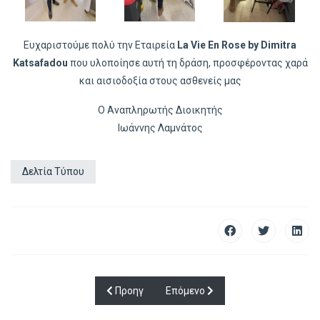
Ευχαριστούμε πολύ την Εταιρεία
La Vie En Rose by Dimitra
Katsafadou
που υλοποίησε αυτή τη δράση, προσφέροντας χαρά
και αισιοδοξία στους ασθενείς μας
Ο Αναπληρωτής Διοικητής
Ιωάννης Λαμνάτος
Δελτία Τύπου
Προηγούμενο άρθρο: Πρόσκληση Εκδήλωσης Ενδ
Επόμενο άρθρο: Την Παρασκευή 22
Προηγ
Επόμενο